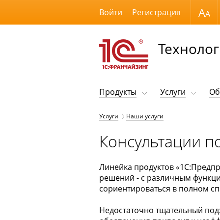
Размер шрифта
Войти
Регистрация
Технолог
Продукты
Услуги
Об
Услуги
Наши услуги
Консультации п
Линейка продуктов «1С:Предп
решений - с различным функц
сориентироваться в полном сп
Недостаточно тщательный под