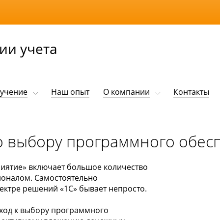
ии учета
учение
Наш опыт
О компании
Контакты
о выбору программного обес
риятие» включает большое количество
ионалом. Самостоятельно
ектре решений «1С» бывает непросто.
ход к выбору программного